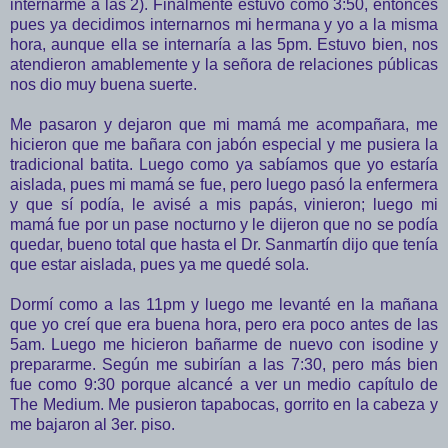
internarme a las 2). Finalmente estuvo como 3:50, entonces
pues ya decidimos internarnos mi hermana y yo a la misma
hora, aunque ella se internaría a las 5pm. Estuvo bien, nos
atendieron amablemente y la señora de relaciones públicas
nos dio muy buena suerte.
Me pasaron y dejaron que mi mamá me acompañara, me
hicieron que me bañara con jabón especial y me pusiera la
tradicional batita. Luego como ya sabíamos que yo estaría
aislada, pues mi mamá se fue, pero luego pasó la enfermera
y que sí podía, le avisé a mis papás, vinieron; luego mi
mamá fue por un pase nocturno y le dijeron que no se podía
quedar, bueno total que hasta el Dr. Sanmartín dijo que tenía
que estar aislada, pues ya me quedé sola.
Dormí como a las 11pm y luego me levanté en la mañana
que yo creí que era buena hora, pero era poco antes de las
5am. Luego me hicieron bañarme de nuevo con isodine y
prepararme. Según me subirían a las 7:30, pero más bien
fue como 9:30 porque alcancé a ver un medio capítulo de
The Medium. Me pusieron tapabocas, gorrito en la cabeza y
me bajaron al 3er. piso.