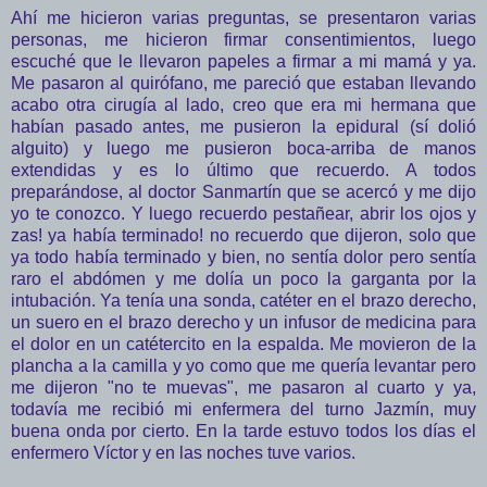
Ahí me hicieron varias preguntas, se presentaron varias
personas, me hicieron firmar consentimientos, luego
escuché que le llevaron papeles a firmar a mi mamá y ya.
Me pasaron al quirófano, me pareció que estaban llevando
acabo otra cirugía al lado, creo que era mi hermana que
habían pasado antes, me pusieron la epidural (sí dolió
alguito) y luego me pusieron boca-arriba de manos
extendidas y es lo último que recuerdo. A todos
preparándose, al doctor Sanmartín que se acercó y me dijo
yo te conozco. Y luego recuerdo pestañear, abrir los ojos y
zas! ya había terminado! no recuerdo que dijeron, solo que
ya todo había terminado y bien, no sentía dolor pero sentía
raro el abdómen y me dolía un poco la garganta por la
intubación. Ya tenía una sonda, catéter en el brazo derecho,
un suero en el brazo derecho y un infusor de medicina para
el dolor en un catétercito en la espalda. Me movieron de la
plancha a la camilla y yo como que me quería levantar pero
me dijeron "no te muevas", me pasaron al cuarto y ya,
todavía me recibió mi enfermera del turno Jazmín, muy
buena onda por cierto. En la tarde estuvo todos los días el
enfermero Víctor y en las noches tuve varios.