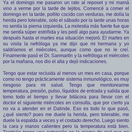
Ya el domingo me pasaron un rato al reposet y mi mamá
vino a verme por la tarde de lejitos. Comencé a comer el
domingo en la tarde, pollito cocido con verduras, me dolía la
herida pero tolerable, solo el sábado por la tarde unas horas
no sentía la pierna izquierda. La molestia más fuerte fue que
me sentía súper estriñida y les pedí algo para ayudarme. Ya
después hasta el martes esa situación mejoró. El martes en
su visita la nefróloga ya me dijo que mi hermana y yo
saldríamos el miércoles, aunque como que no le creí.
Finalmente pasó el Dr. Sanmartín y la nefróloga el miércoles
por la mañana, nos dio el alta y dejó indicaciones.
Tengo que estar recluida al menos un mes en casa, porque
como no tengo prácticamente sistema inmunológico, es muy
riesgoso para mi salud. Tengo que monitorearme
temperatura, presión, pulso, líquidos de entrada y salida que
tomo todo el tiempo y llevar bitácora para llevar con el
doctor el siguiente miércoles en consulta, que por cierto ya
no va a atender en el Dalinde. Eso es todo lo que pasó,
¿qué siento? pues me duele la herida, pero tolerable, me
duele la espalda a veces y el costado derecho. Luego siento
la cara y manos calientes pero la temperatura está bien.