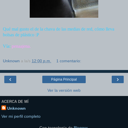
Qué mal gusto el de la chava de las medias de red, cómo lleva
bolsas de plástico :P
Vía:
penaajena.
Unknown
a la/s
12:00 p.m.
1 comentario:
‹
›
Página Principal
Ver la versión web
ACERCA DE MÍ
Unknown
Ver mi perfil completo
Con tecnología de
Blogger
.