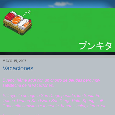
MAYO 15, 2007
Vacaciones
Bueno, héme aquí con un chorro de deudas pero muy
satisfecha de la vacaciones.
El trayecto de aquí a San Diego pesado, fue Santa Fe-
Toluca-Tijuana-San Isidro-San Diego-Palm Springs, uf!.
Coachella llenísimo e increíble, bandas, calor, hierba, etc.