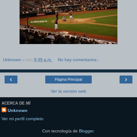
Unknown
a la/s
9:39 a.m.
No hay comentarios.:
‹
›
Página Principal
Ver la versión web
ACERCA DE MÍ
Unknown
Ver mi perfil completo
Con tecnología de
Blogger
.