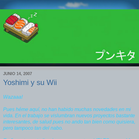
JUNIO 14, 2007
Yoshimi y su Wii
Wazaaa!
Pues héme aquí, no han habido muchas novedades en mi
vida. En el trabajo se vislumbran nuevos proyectos bastante
interesantes, de salud pues no ando tan bien como quisiera,
pero tampoco tan del nabo.