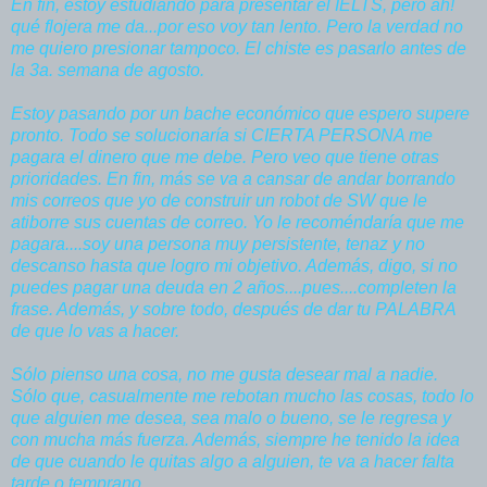
En fin, estoy estudiando para presentar el IELTS, pero ah!
qué flojera me da...por eso voy tan lento. Pero la verdad no
me quiero presionar tampoco. El chiste es pasarlo antes de
la 3a. semana de agosto.
Estoy pasando por un bache económico que espero supere
pronto. Todo se solucionaría si CIERTA PERSONA me
pagara el dinero que me debe. Pero veo que tiene otras
prioridades. En fin, más se va a cansar de andar borrando
mis correos que yo de construir un robot de SW que le
atiborre sus cuentas de correo. Yo le recoméndaría que me
pagara....soy una persona muy persistente, tenaz y no
descanso hasta que logro mi objetivo. Además, digo, si no
puedes pagar una deuda en 2 años....pues....completen la
frase. Además, y sobre todo, después de dar tu PALABRA
de que lo vas a hacer.
Sólo pienso una cosa, no me gusta desear mal a nadie.
Sólo que, casualmente me rebotan mucho las cosas, todo lo
que alguien me desea, sea malo o bueno, se le regresa y
con mucha más fuerza. Además, siempre he tenido la idea
de que cuando le quitas algo a alguien, te va a hacer falta
tarde o temprano.