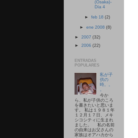
(Osaka)-
Día 4
►
feb 18
(2)
►
ene 2008
(8)
►
2007
(32)
►
2006
(22)
ENTRADAS
POPULARES
私が子
供の
時。。
。
今か
ら、私が子供のころ
を書きたいと思いま
す。 私は１９８１年
１２月１７日、メキ
シコシティに生まれ
ました。 私の名前
の由来はお父さんの
家族はオアハカから