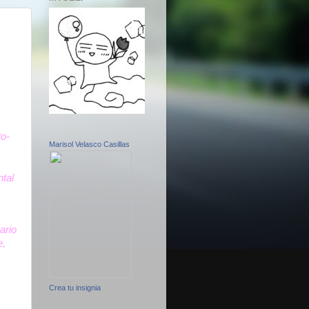
to-
Marisol Velasco Casillas
ntal
ario
e,
Crea tu insignia