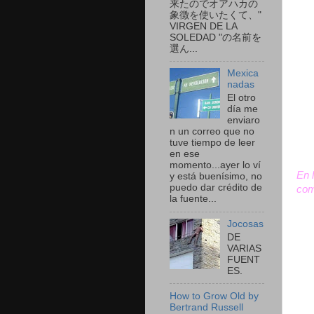
来たのでオアハカの
象徴を使いたくて、"
VIRGEN DE LA
SOLEDAD "の名前を
選ん...
Mexica
nadas
El otro
día me
enviaro
n un correo que no
tuve tiempo de leer
en ese
momento...ayer lo ví
En 
y está buenísimo, no
puedo dar crédito de
com
la fuente...
Jocosas
DE
VARIAS
FUENT
ES.
How to Grow Old by
Bertrand Russell