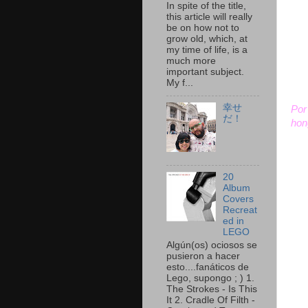
In spite of the title,
this article will really
be on how not to
grow old, which, at
my time of life, is a
much more
important subject.
My f...
幸せ
Por
だ！
hon
20
Album
Covers
Recreat
ed in
LEGO
Algún(os) ociosos se
pusieron a hacer
esto....fanáticos de
Lego, supongo ; ) 1.
The Strokes - Is This
It 2. Cradle Of Filth -