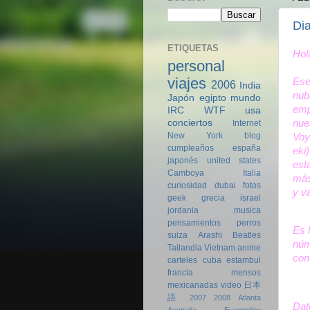
Dia
ETIQUETAS
Hol
personal
viajes
Ese
2006
India
nub
Japón
egipto
mundo
emp
IRC
WTF
usa
nue
conciertos
Internet
New York
blog
Voy
cumpleaños
españa
eki
japonés
united states
est
Camboya
Italia
más
curiosidad
dubai
fotos
y v
geek
grecia
israel
jordania
musica
pensamientos
perros
Es 
suiza
Arashi
Beatles
núm
Tailandia
Vietnam
anime
con
carteles
cuba
estambul
francia
mensos
mexicanadas
video
日本
語
2007
2008
Atlanta
Dat