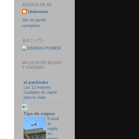
ACERCA DE MÍ
Unknown
Ver mi perfil
completo
きのこパワ-
MI LISTA DE BLOGS
Y PÁGINAS
el pachinko
Las 12 mejores
ciudades en Japón
para tu viaje
Tips de viajero
Estudi
ar
inglés
en
veran