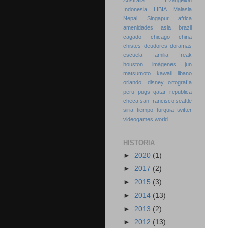
Australia
Evangelion
Indonesia
LIBIA
Malasia
Nepal
Singapur
africa
amenidades
asia
brazil
cagado
chicago
china
chistes
deudores
doramas
escuela
familia
freak
houston
imágenes
jun
matsumoto
kawaii
libano
orlando. disney
ortografía
peru
pugs
qatar
republica
checa
san francisco
seattle
siria
tiempo
turquia
twitter
videogames
world
HISTORIA
►
2020
(1)
►
2017
(2)
►
2015
(3)
►
2014
(13)
►
2013
(2)
►
2012
(13)