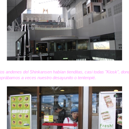
los andenes del Shinkansen habían tienditas, casi todas "Kiosk", don
prábamos a veces nuestro desayunito o tentenpié.