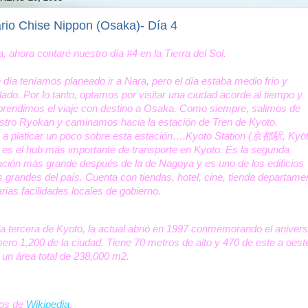
rio Chise Nippon (Osaka)- Día 4
a, ahora contaré nuestro día #4 en la Tierra del Sol.
 día teníamos planeado ir a Nara, pero el día estaba medio frío y
lado. Por lo tanto, optamos por visitar una ciudad acorde al tiempo y
rendimos el viaje con destino a Osaka. Como siempre, salimos de
stro Ryokan y caminamos hacia la estación de Tren de Kyoto.
 a platicar un poco sobre esta estación….Kyoto Station (京都駅, Kyō
) es el hub más importante de transporte en Kyoto. Es la segunda
ación más grande después de la de Nagoya y es uno de los edificios
 grandes del país. Cuenta con tiendas, hotel, cine, tienda departame
arias facilidades locales de gobierno.
la tercera de Kyoto, la actual abrió en 1997 conmemorando el anivers
ero 1,200 de la ciudad. Tiene 70 metros de alto y 470 de este a oest
 un área total de 238,000 m2.
os de
Wikipedia
.