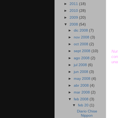
►
2011
(18)
►
2010
(28)
►
2009
(20)
▼
2008
(54)
►
dic 2008
(7)
►
nov 2008
(3)
►
oct 2008
(2)
►
sept 2008
(10)
Nun
con
►
ago 2008
(2)
una
►
jul 2008
(6)
►
jun 2008
(3)
►
may 2008
(4)
►
abr 2008
(4)
►
mar 2008
(2)
▼
feb 2008
(3)
▼
feb 20
(1)
Diario Chise
Nippon