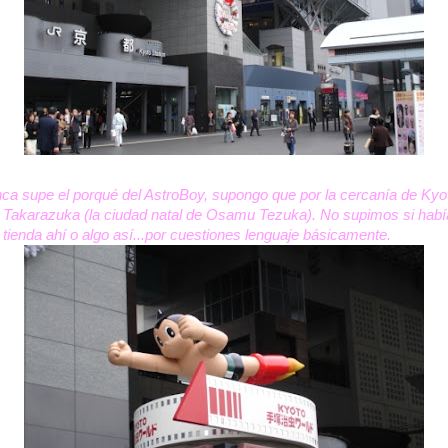
ca supe el porqué del AstroBoy, supongo que por la cercanía de Kyo
 Takarazuka (la ciudad natal de Osamu Tezuka). No supimos si habí
 tienda ahí o algo así...por cuestiones lenguaje básicamente.