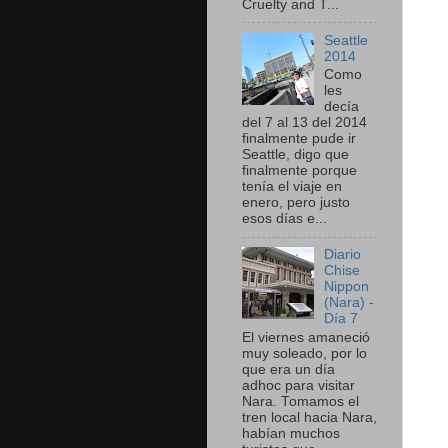
Cruelty and T...
Seattle
2014
Como
les
decía
del 7 al 13 del 2014
finalmente pude ir
Seattle, digo que
finalmente porque
tenía el viaje en
enero, pero justo
esos días e...
Diario
Chise
Nippon
(Nara) -
Día 7
El viernes amaneció
muy soleado, por lo
que era un día
adhoc para visitar
Nara. Tomamos el
tren local hacia Nara,
habían muchos