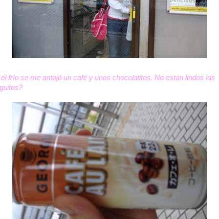
 el frío se me antojó un café y unos chocolatitos. No están lindos los
guitos?