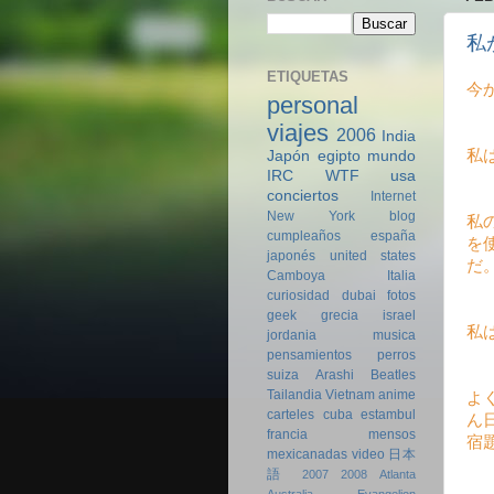
私
ETIQUETAS
今
personal
viajes
2006
India
私
Japón
egipto
mundo
IRC
WTF
usa
conciertos
Internet
New York
blog
私
cumpleaños
españa
を
japonés
united states
だ。
Camboya
Italia
curiosidad
dubai
fotos
geek
grecia
israel
私
jordania
musica
pensamientos
perros
suiza
Arashi
Beatles
Tailandia
Vietnam
anime
よ
carteles
cuba
estambul
ん
francia
mensos
宿
mexicanadas
video
日本
語
2007
2008
Atlanta