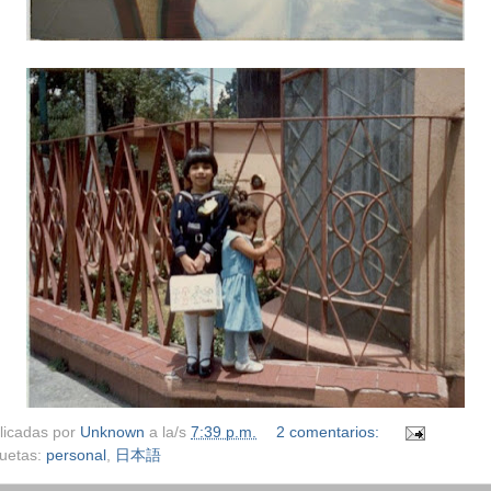
licadas por
Unknown
a la/s
7:39 p.m.
2 comentarios:
quetas:
personal
,
日本語