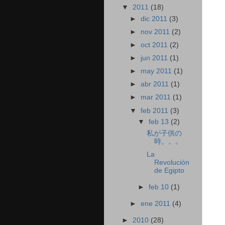
▼
2011
(18)
►
dic 2011
(3)
►
nov 2011
(2)
►
oct 2011
(2)
►
jun 2011
(1)
►
may 2011
(1)
►
abr 2011
(1)
►
mar 2011
(1)
▼
feb 2011
(3)
▼
feb 13
(2)
私が子供の
時。。。
La
Revolución
de Egipto
►
feb 10
(1)
►
ene 2011
(4)
►
2010
(28)