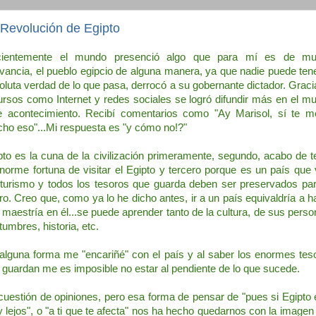
 Revolución de Egipto
ientemente el mundo presenció algo que para mí es de m
evancia, el pueblo egipcio de alguna manera, ya que nadie puede tene
oluta verdad de lo que pasa, derrocó a su gobernante dictador. Graci
ursos como Internet y redes sociales se logró difundir más en el m
e acontecimiento. Recibí comentarios como "Ay Marisol, sí te m
ho eso"...Mi respuesta es "y cómo no!?"
pto es la cuna de la civilización primeramente, segundo, acabo de t
enorme fortuna de visitar el Egipto y tercero porque es un país que 
 turismo y todos los tesoros que guarda deben ser preservados par
uro. Creo que, como ya lo he dicho antes, ir a un país equivaldría a h
 maestría en él...se puede aprender tanto de la cultura, de sus perso
tumbres, historia, etc.
alguna forma me "encariñé" con el país y al saber los enormes tes
 guardan me es imposible no estar al pendiente de lo que sucede.
cuestión de opiniones, pero esa forma de pensar de "pues si Egipto 
 lejos", o "a ti que te afecta" nos ha hecho quedarnos con la imagen