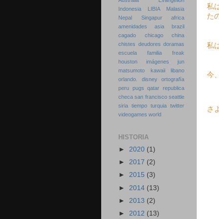
Australia
Evangelion
私
Indonesia
LIBIA
Malasia
た
Nepal
Singapur
africa
amenidades
asia
brazil
cagado
chicago
china
chistes
deudores
doramas
私
escuela
familia
freak
houston
imágenes
jun
matsumoto
kawaii
libano
今
orlando. disney
ortografía
peru
pugs
qatar
republica
checa
san francisco
seattle
siria
tiempo
turquia
twitter
さ
videogames
world
HISTORIA
►
2020
(1)
►
2017
(2)
►
2015
(3)
►
2014
(13)
►
2013
(2)
►
2012
(13)