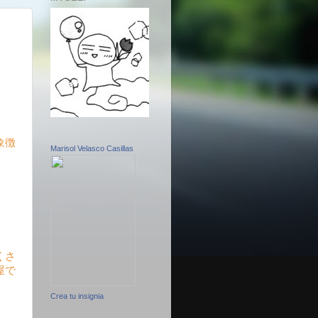
象徴
Marisol Velasco Casillas
くさ
屋で
Crea tu insignia