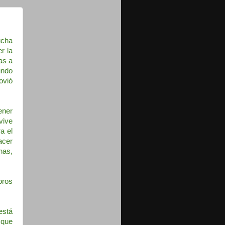
ucha
r la
as a
undo
ovió
ener
vive
a el
acer
nas,
oros
está
 que