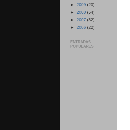
►
2009
(20)
►
2008
(54)
►
2007
(32)
►
2006
(22)
ENTRADAS
POPULARES