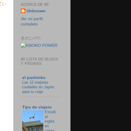
てい
ACERCA DE MÍ
Unknown
Ver mi perfil
completo
きのこパワ-
MI LISTA DE BLOGS
Y PÁGINAS
el pachinko
Las 12 mejores
ciudades en Japón
para tu viaje
Tips de viajero
Estudi
ar
inglés
en
veran