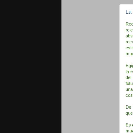
La
Rec
rel
abs
rec
est
muc
Egi
la 
del
fut
una
cos
De 
que
Es 
muy