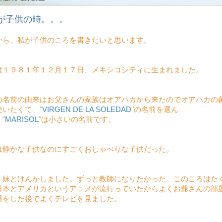
が子供の時。。。
から、私が子供のころを書きたいと思います。
は１９８１年１２月１７日、メキシコシティに生まれました。
の名前の由来はお父さんの家族はオアハカから来たのでオアハカの
使いたくて、"
VIRGEN DE LA SOLEDAD
"の名前を選ん
"
MARISOL
"は小さいの名前です。
は静かな子供なのにすごくおしゃべりな子供だった。
く妹とけんかしました。ずっと教師になりたかった。このころはた
日本とアメリカというアニメが流行っていたからよくお爺さんの部
題をした後でよくテレビを見ました。