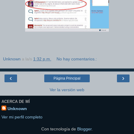
Unknown
a la/s
1:32 p.m.
No hay comentarios.:
‹
›
Página Principal
Ver la versión web
ACERCA DE MÍ
Unknown
Ver mi perfil completo
Con tecnología de
Blogger
.