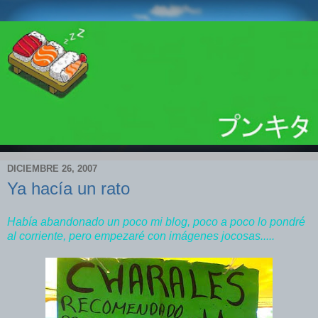
DICIEMBRE 26, 2007
Ya hacía un rato
Había abandonado un poco mi blog, poco a poco lo pondré
al corriente, pero empezaré con imágenes jocosas.....