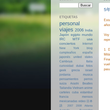
5
ETIQUETAS
Esta
personal
años
viajes
2006
India
Voy 
Japón
egipto
mundo
IRC
WTF
usa
repr
conciertos
Internet
New York
blog
1. 
cumpleaños
españa
Mil
japonés
united states
Fin
Camboya
Italia
vue
curiosidad
dubai
fotos
pas
geek
grecia
israel
jordania
musica
pensamientos
perros
suiza
Arashi
Beatles
Tailandia
Vietnam
anime
carteles
cuba
estambul
francia
mensos
mexicanadas
video
日本
語
2007
2008
Atlanta