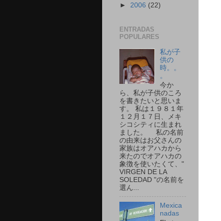
►
2006
(22)
ENTRADAS
POPULARES
私が子
供の
時。。
。
今か
ら、私が子供のころ
を書きたいと思いま
す。 私は１９８１年
１２月１７日、メキ
シコシティに生まれ
ました。 私の名前
の由来はお父さんの
家族はオアハカから
来たのでオアハカの
象徴を使いたくて、"
VIRGEN DE LA
SOLEDAD "の名前を
選ん...
Mexica
nadas