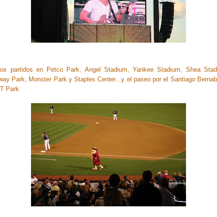
Los partidos en Petco Park, Angel Stadium, Yankee Stadium, Shea Stad
ay Park, Monster Park y Staples Center...y el paseo por el Santiago Berna
T Park.