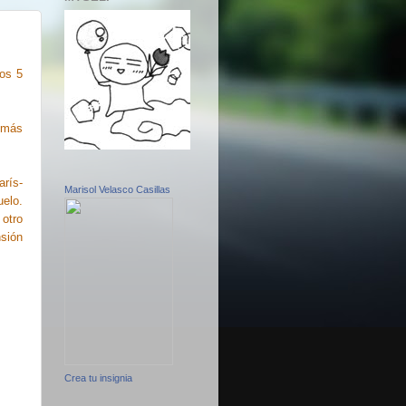
tos 5
s más
rís-
Marisol Velasco Casillas
elo.
otro
sión
Crea tu insignia