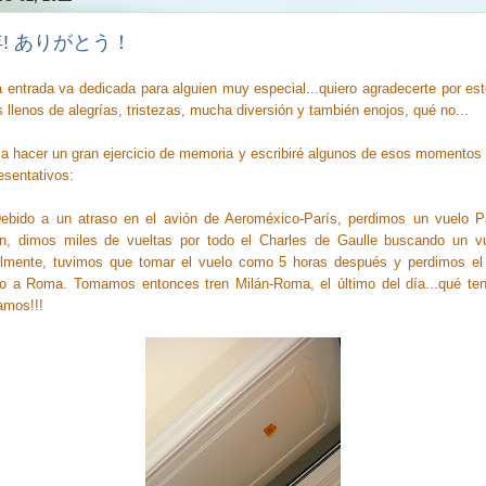
年! ありがとう！
 entrada va dedicada para alguien muy especial...quiero agradecerte por es
 llenos de alegrías, tristezas, mucha diversión y también enojos, qué no...
a hacer un gran ejercicio de memoria y escribiré algunos de esos momento
esentativos:
Debido a un atraso en el avión de Aeroméxico-París, perdimos un vuelo Pa
án, dimos miles de vueltas por todo el Charles de Gaulle buscando un vu
almente, tuvimos que tomar el vuelo como 5 horas después y perdimos el 
lo a Roma. Tomamos entonces tren Milán-Roma, el último del día...qué ten
amos!!!