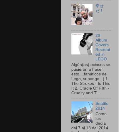
幸せ
だ！
20
Album
Covers
Recreat
ed in
LEGO
Algún(os) ociosos se
pusieron a hacer
esto....fanáticos de
Lego, supongo ; ) 1.
The Strokes - Is This
It 2. Cradle Of Filth -
Cruelty and T...
Seattle
2014
Como
les
decía
del 7 al 13 del 2014