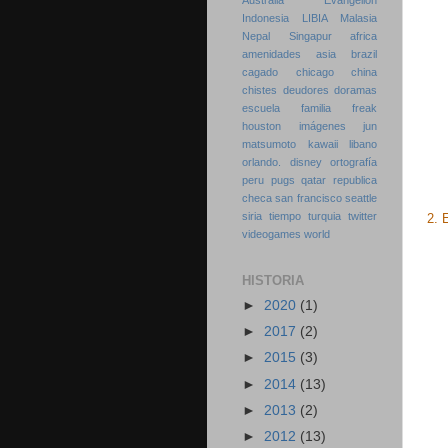
Australia
Evangelion
Indonesia
LIBIA
Malasia
Nepal
Singapur
africa
amenidades
asia
brazil
cagado
chicago
china
chistes
deudores
doramas
escuela
familia
freak
houston
imágenes
jun
matsumoto
kawaii
libano
orlando. disney
ortografía
peru
pugs
qatar
republica
checa
san francisco
seattle
siria
tiempo
turquia
twitter
2. E
videogames
world
HISTORIA
►
2020
(1)
►
2017
(2)
►
2015
(3)
►
2014
(13)
►
2013
(2)
►
2012
(13)