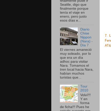
finalmente pude ir
Seattle, digo que
finalmente porque
tenía el viaje en
enero, pero justo
esos días e...
Diario
Chise
7. 
Nippon
Fenw
(Nara) -
Día 7
AT&
El viernes amaneció
muy soleado, por lo
que era un día
adhoc para visitar
Nara. Tomamos el
tren local hacia Nara,
habían muchos
turistas que...
Tour
2010
Volví!!!
Y en
forma
de ficha!!! Pues he
estado ausente por