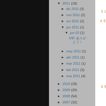
▼
2011
(18)
►
dic 2011
(3)
3. L
►
nov 2011
(2)
4. 
►
oct 2011
(2)
▼
jun 2011
(1)
▼
jun 02
(1)
5年! ありが
とう！
►
may 2011
(1)
►
abr 2011
(1)
►
mar 2011
(1)
►
feb 2011
(3)
►
ene 2011
(4)
►
2010
(28)
5. 
►
2009
(20)
►
2008
(54)
►
2007
(32)