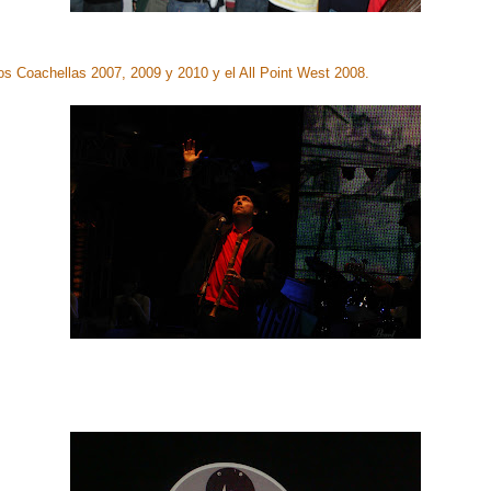
os Coachellas 2007, 2009 y 2010 y el All Point West 2008.