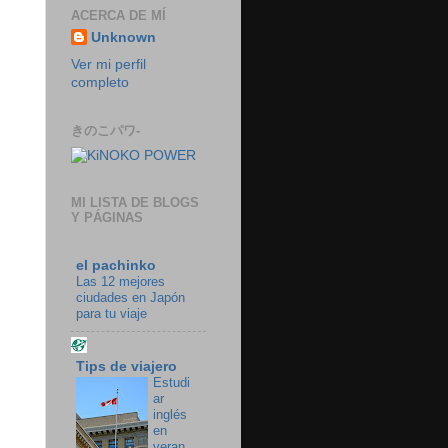
ACERCA DE MÍ
Unknown
Ver mi perfil
completo
きのこパワ-
MI LISTA DE BLOGS
Y PÁGINAS
el pachinko
Las 12 mejores
ciudades en Japón
para tu viaje
Tips de viajero
Estudi
ar
inglés
en
veran