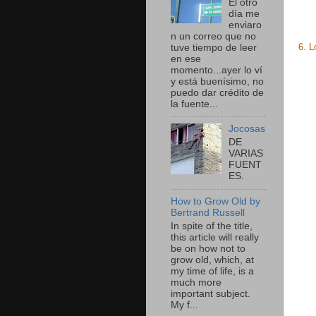
El otro
día me
enviaro
n un correo que no
6. L
tuve tiempo de leer
en ese
momento...ayer lo ví
y está buenísimo, no
puedo dar crédito de
la fuente...
Jocosas
DE
VARIAS
FUENT
ES.
How to Grow Old by
Bertrand Russell
In spite of the title,
this article will really
be on how not to
grow old, which, at
my time of life, is a
much more
important subject.
My f...