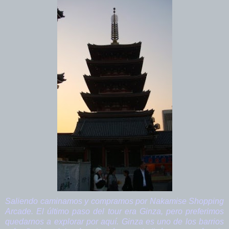
Saliendo caminamos y compramos por Nakamise Shopping
Arcade. El último paso del tour era Ginza, pero preferimos
quedarnos a explorar por aquí. Ginza es uno de los barrios