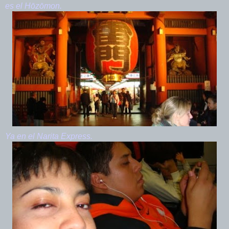
es el
Hōzōmon
.
Ya en el Narita Express.