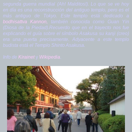
segunda guerra mundial (Ah! Malditos!). Lo que se ve hoy
en día es una reconstrucción del antiguo templo, pero es el
más antiguo de Tokyo. Este templo está dedicado a
bodhisattva
Kannon
,
también conocida como Guan Yin
(Diosa de la Piedad).Recuerdo que en el trayecto nos fue
explicando el guía sobre el símbolo Asakusa su kanji (creo)
era una puerta precisamente. Adyacente a este templo
budista está el Templo Shinto Asakusa.
Info de
Kirainet
y
Wikipedia
.