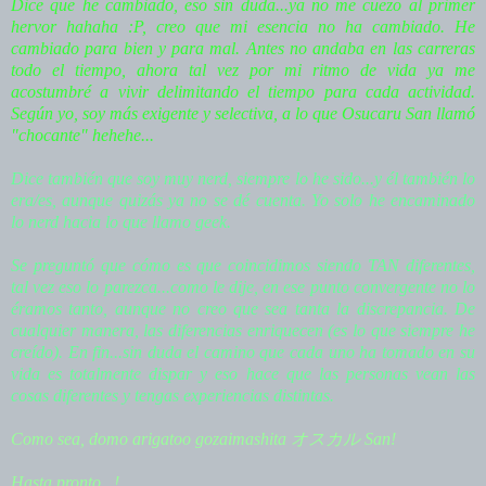
Dice que he cambiado, eso sin duda...ya no me cuezo al primer
hervor hahaha :P, creo que mi esencia no ha cambiado. He
cambiado para bien y para mal. Antes no andaba en las carreras
todo el tiempo, ahora tal vez por mi ritmo de vida ya me
acostumbré a vivir delimitando el tiempo para cada actividad.
Según yo, soy más exigente y selectiva, a lo que Osucaru San llamó
"chocante" hehehe...
Dice también que soy muy nerd, siempre lo he sido...y él también lo
era/es, aunque quizás ya no se dé cuenta. Yo solo he encaminado
lo nerd hacia lo que llamo geek.
Se preguntó que cómo es que coincidimos siendo TAN diferentes,
tal vez eso lo parezca...como le dije, en ese punto convergente no lo
éramos tanto, aunque no creo que sea tanta la discrepancia. De
cualquier manera, las diferencias enriquecen (es lo que siempre he
creído). En fin...sin duda el camino que cada uno ha tomado en su
vida es totalmente dispar y eso hace que las personas vean las
cosas diferentes y tengas experiencias distintas.
Como sea, domo arigatoo gozaimashita オスカル San!
Hasta pronto...!