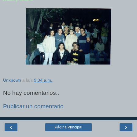
Unknown
a la/s
9:04 a.m.
No hay comentarios.:
Publicar un comentario
‹
›
Página Principal