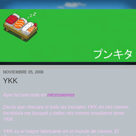
NOVIEMBRE 05, 2008
YKK
Ayer leí una nota en
microsiervos
.
Decía que checara si traía las iniciales YKK en mis cierres.
Incrédula me busqué y todos mis cierres resultaron tener
YKK.
YKK es el mayor fabricante en el mundo de cierres. El