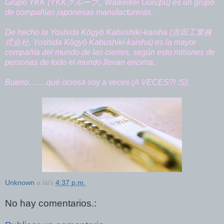
Grupo YKK (YKKグループ,, Waikeikei Gurūpu) es un grupo
de compañías japonesas manufactureras.
De hecho la Yoshida Kōgyō Kabushiki-kaisha (吉田工業株
式会社, Yoshida Kōgyō Kabushiki-kaisha) es la mayor
compañía del mundo de las cierres, según esto millones de
personas de todo el mundo llevan encima.
Bueno…….qué ociosa soy a veces (A VECES?! :S).
Unknown
a la/s
4:37 p.m.
No hay comentarios.: